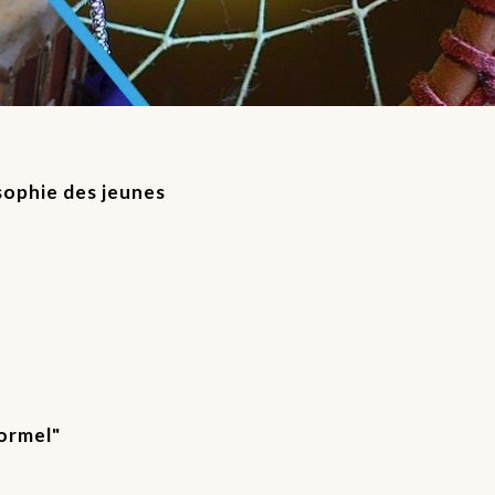
osophie des jeunes
formel"