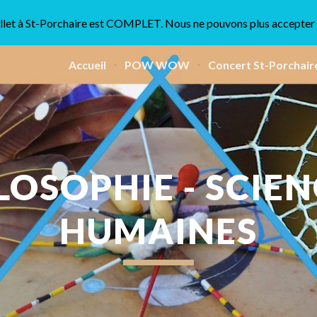
uillet à St-Porchaire est COMPLET. Nous ne pouvons plus accepter 
ip to main content
Skip to navigat
Accueil
POW WOW
Concert St-Porchair
LOSOPHIE - SCIEN
HUMAINES